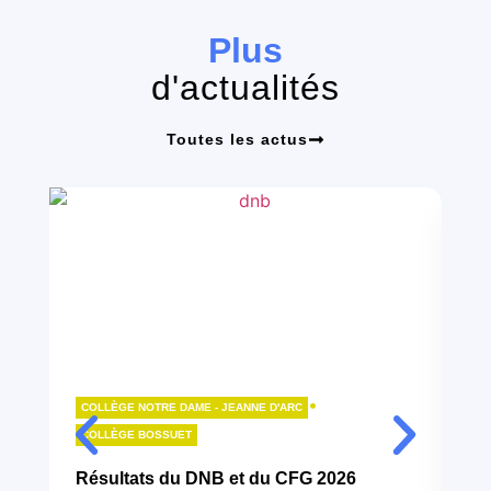
Plus
d'actualités
Toutes les actus
•
COLLÈGE NOTRE DAME - JEANNE D'ARC
LY
COLLÈGE BOSSUET
B
Résultats du DNB et du CFG 2026
10