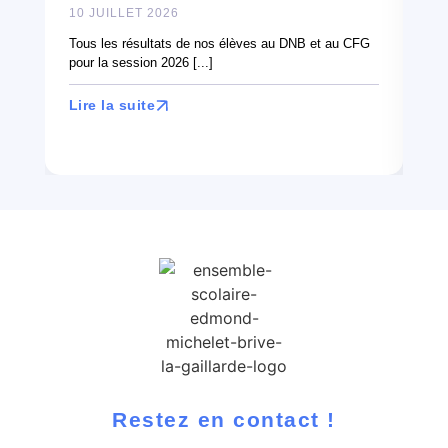
10 JUILLET 2026
À l
can
Tous les résultats de nos élèves au DNB et au CFG
en 
pour la session 2026 [...]
Lir
Lire la suite
Restez en contact !