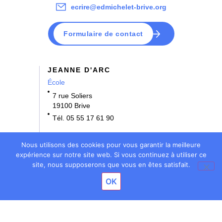
ecrire@edmichelet-brive.org
Formulaire de contact
JEANNE D'ARC
École
7 rue Soliers
19100 Brive
Tél. 05 55 17 61 90
NOTRE DAME
Nous utilisons des cookies pour vous garantir la meilleure
École • Collège
expérience sur notre site web. Si vous continuez à utiliser ce
site, nous supposerons que vous en êtes satisfait.
3 rue Bernard Denoix
OK
19100 Brive
Tél. 05 55 17 61 70
BOSSUET