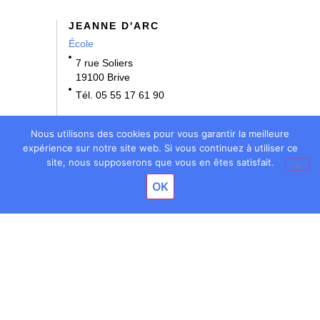
JEANNE D'ARC
École
7 rue Soliers
19100 Brive
Tél. 05 55 17 61 90
NOTRE DAME
Nous utilisons des cookies pour vous garantir la meilleure
École • Collège
expérience sur notre site web. Si vous continuez à utiliser ce
site, nous supposerons que vous en êtes satisfait.
3 rue Bernard Denoix
OK
19100 Brive
Tél. 05 55 17 61 70
BOSSUET
École • Collège • Lycée
11 rue Bossuet
19100 Brive
Tél. 05 55 86 74 00