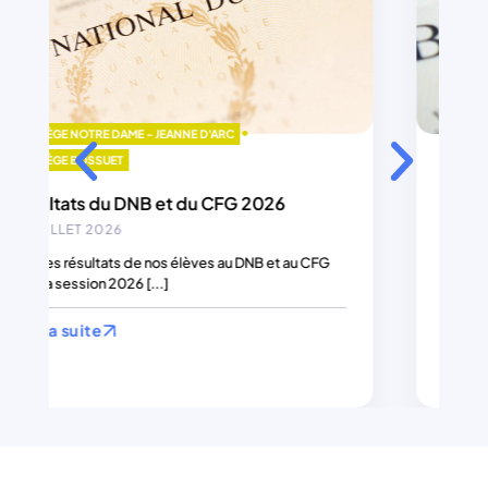
LYCÉE BOSSUET
BACCALAURÉAT 2026
10 JUILLET 2026
À l’issue du second groupes d’épreuves 180
candidats, 179 admis, 99,44 % de réussite.(97,10 %
en 2025 ; 97,90 % [...]
Lire la suite