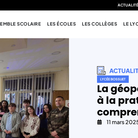
ACTUALIT
SEMBLE SCOLAIRE
LES ÉCOLES
LES COLLÈGES
LE LY
ACTUALI
LYCÉE BOSSUET
La géopo
à la pra
compre
11 mars 202