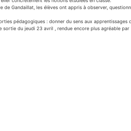
relier concrètement les notions étudiées en classe.
re de Gandaillat, les élèves ont appris à observer, questio
sorties pédagogiques : donner du sens aux apprentissages dans
 sortie du jeudi 23 avril , rendue encore plus agréable par