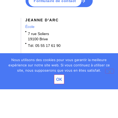
Formulaire de contact
JEANNE D'ARC
École
7 rue Soliers
19100 Brive
Tél. 05 55 17 61 90
NOTRE DAME
Nous utilisons des cookies pour vous garantir la meilleure
École • Collège
expérience sur notre site web. Si vous continuez à utiliser ce
site, nous supposerons que vous en êtes satisfait.
3 rue Bernard Denoix
OK
19100 Brive
Tél. 05 55 17 61 70
BOSSUET
École • Collège • Lycée
11 rue Bossuet
19100 Brive