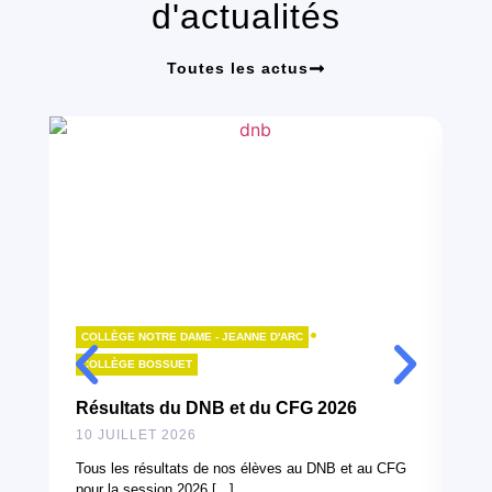
d'actualités
Toutes les actus
•
COLLÈGE NOTRE DAME - JEANNE D'ARC
LY
COLLÈGE BOSSUET
B
Résultats du DNB et du CFG 2026
10
10 JUILLET 2026
À l
can
Tous les résultats de nos élèves au DNB et au CFG
en 
pour la session 2026 [...]