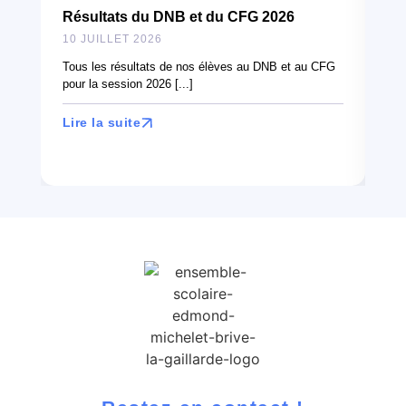
Résultats du DNB et du CFG 2026
10
10 JUILLET 2026
À l
can
Tous les résultats de nos élèves au DNB et au CFG
en 
pour la session 2026 [...]
Lir
Lire la suite