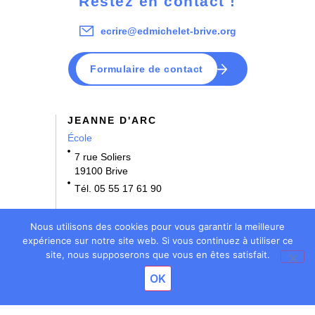
Restez en contact !
ecrire@edmichelet-brive.org
Formulaire de contact
JEANNE D'ARC
École
7 rue Soliers
19100 Brive
Tél. 05 55 17 61 90
NOTRE DAME
Nous utilisons des cookies pour vous garantir la meilleure
École • Collège
expérience sur notre site web. Si vous continuez à utiliser ce
site, nous supposerons que vous en êtes satisfait.
3 rue Bernard Denoix
OK
19100 Brive
Tél. 05 55 17 61 70