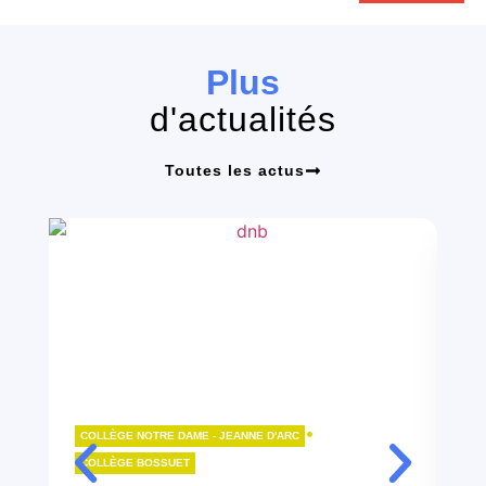
Plus
d'actualités
Toutes les actus
•
COLLÈGE NOTRE DAME - JEANNE D'ARC
LY
COLLÈGE BOSSUET
B