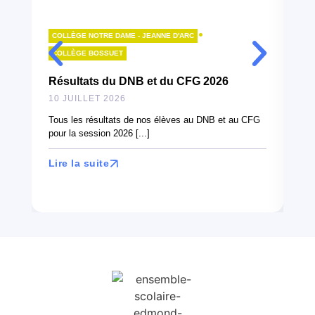
•
COLLÈGE NOTRE DAME - JEANNE D'ARC
LY
COLLÈGE BOSSUET
B
Résultats du DNB et du CFG 2026
10
10 JUILLET 2026
À l
can
Tous les résultats de nos élèves au DNB et au CFG
en 
pour la session 2026 [...]
Lir
Lire la suite