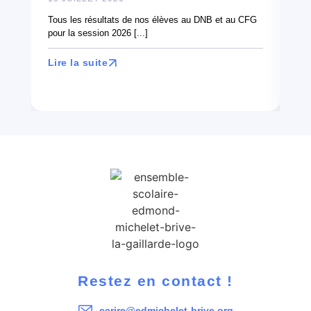
À l
can
Tous les résultats de nos élèves au DNB et au CFG
en 
pour la session 2026 [...]
Lir
Lire la suite
Restez en contact !
ecrire@edmichelet-brive.org