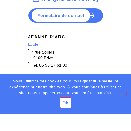
Formulaire de contact
JEANNE D'ARC
École
7 rue Soliers
19100 Brive
Tél. 05 55 17 61 90
NOTRE DAME
Nous utilisons des cookies pour vous garantir la meilleure
École • Collège
expérience sur notre site web. Si vous continuez à utiliser ce
site, nous supposerons que vous en êtes satisfait.
3 rue Bernard Denoix
OK
19100 Brive
Tél. 05 55 17 61 70
BOSSUET
École • Collège • Lycée