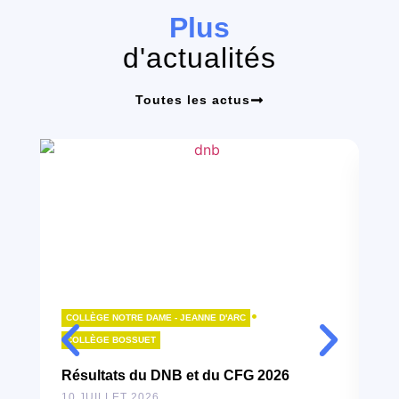
Plus
d'actualités
Toutes les actus
•
COLLÈGE NOTRE DAME - JEANNE D'ARC
LY
COLLÈGE BOSSUET
B
Résultats du DNB et du CFG 2026
10
10 JUILLET 2026