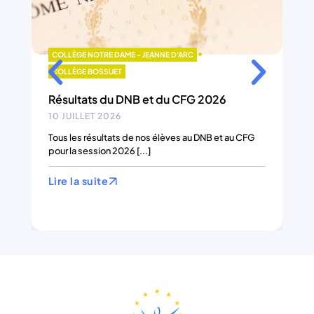
•
ME - JEANNE D'ARC
LYCÉE BOSSUET
BACCALAURÉAT 20
DNB et du CFG 2026
10 JUILLET 2026
À l’issue du second grou
candidats, 179 admis, 99,
 de nos élèves au DNB et au CFG
en 2025 ; 97,90 % [...]
6 [...]
Lire la suite