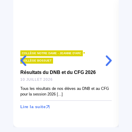
•
COLLÈGE NOTRE DAME - JEANNE D'ARC
LY
COLLÈGE BOSSUET
B
Résultats du DNB et du CFG 2026
10
10 JUILLET 2026
À l
can
Tous les résultats de nos élèves au DNB et au CFG
en 
pour la session 2026 [...]
Lir
Lire la suite