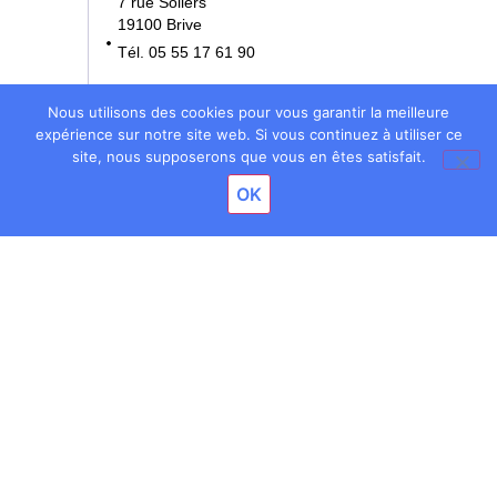
7 rue Soliers
19100 Brive
Tél. 05 55 17 61 90
NOTRE DAME
Nous utilisons des cookies pour vous garantir la meilleure
École • Collège
expérience sur notre site web. Si vous continuez à utiliser ce
site, nous supposerons que vous en êtes satisfait.
3 rue Bernard Denoix
OK
19100 Brive
Tél. 05 55 17 61 70
BOSSUET
École • Collège • Lycée
11 rue Bossuet
19100 Brive
Tél. 05 55 86 74 00
© 2024 Ensemble scolaire Edmond Michelet Brive-la-Gaillarde
Mentions légales
Réalisation : Ekole.fr
Engagé pour l’environnement : compensation de l’impact