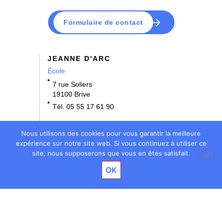
Formulaire de contact
JEANNE D'ARC
École
7 rue Soliers
19100 Brive
Tél. 05 55 17 61 90
NOTRE DAME
Nous utilisons des cookies pour vous garantir la meilleure
École • Collège
expérience sur notre site web. Si vous continuez à utiliser ce
site, nous supposerons que vous en êtes satisfait.
3 rue Bernard Denoix
OK
19100 Brive
Tél. 05 55 17 61 70
BOSSUET
École • Collège • Lycée