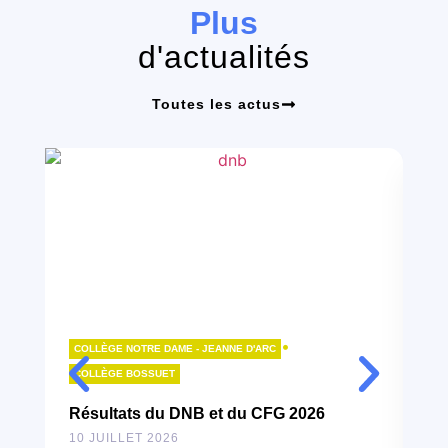
Plus
d'actualités
Toutes les actus
•
COLLÈGE NOTRE DAME - JEANNE D'ARC
LY
COLLÈGE BOSSUET
B
Résultats du DNB et du CFG 2026
10
10 JUILLET 2026
À l