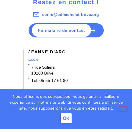
Restez en contact !
ecrire@edmichelet-brive.org
Formulaire de contact
JEANNE D'ARC
École
7 rue Soliers
19100 Brive
Tél. 05 55 17 61 90
NOTRE DAME
Nous utilisons des cookies pour vous garantir la meilleure
École • Collège
expérience sur notre site web. Si vous continuez à utiliser ce
site, nous supposerons que vous en êtes satisfait.
3 rue Bernard Denoix
OK
19100 Brive
Tél. 05 55 17 61 70