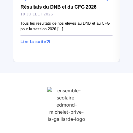
Résultats du DNB et du CFG 2026
10
10 JUILLET 2026
À l
can
Tous les résultats de nos élèves au DNB et au CFG
en 
pour la session 2026 [...]
Lir
Lire la suite