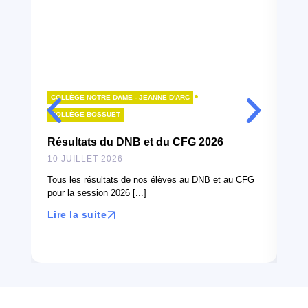
•
COLLÈGE NOTRE DAME - JEANNE D'ARC
LY
COLLÈGE BOSSUET
B
Résultats du DNB et du CFG 2026
10
10 JUILLET 2026
À l
can
Tous les résultats de nos élèves au DNB et au CFG
en 
pour la session 2026 [...]
Lir
Lire la suite